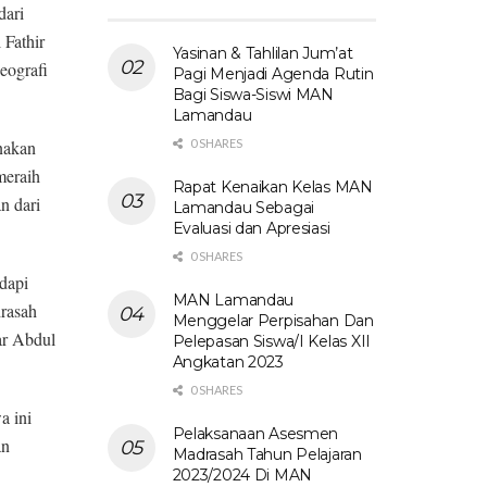
dari
Fathir
Yasinan & Tahlilan Jum’at
eografi
Pagi Menjadi Agenda Rutin
Bagi Siswa-Siswi MAN
Lamandau
0 SHARES
nakan
meraih
Rapat Kenaikan Kelas MAN
n dari
Lamandau Sebagai
Evaluasi dan Apresiasi
0 SHARES
dapi
MAN Lamandau
drasah
Menggelar Perpisahan Dan
ar Abdul
Pelepasan Siswa/I Kelas XII
Angkatan 2023
0 SHARES
a ini
Pelaksanaan Asesmen
an
Madrasah Tahun Pelajaran
2023/2024 Di MAN