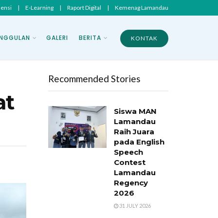
sensi
|
E-Learning
|
Raport Digital
|
Kemenag Lamandau
NGGULAN
GALERI
BERITA
KONTAK
Recommended Stories
at
Siswa MAN
Lamandau
Raih Juara
pada English
Speech
Contest
Lamandau
Regency
2026
31 JULY 2026