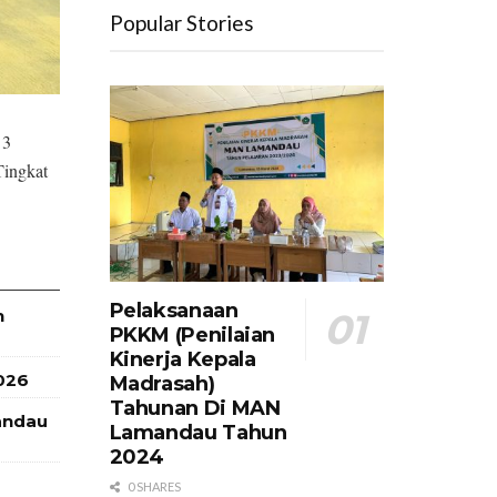
Popular Stories
 3
Tingkat
Pelaksanaan
h
PKKM (Penilaian
Kinerja Kepala
026
Madrasah)
Tahunan Di MAN
andau
Lamandau Tahun
2024
0 SHARES