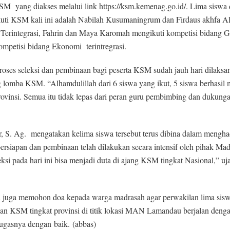
ang diakses melalui link https://ksm.kemenag.go.id/. Lima siswa 
i KSM kali ini adalah Nabilah Kusumaningrum dan Firdaus akhfa Al 
 Terintegrasi, Fahrin dan Maya Karomah mengikuti kompetisi bidang G
mpetisi bidang Ekonomi terintregrasi.
s seleksi dan pembinaan bagi peserta KSM sudah jauh hari dilaksa
omba KSM. “Alhamdulillah dari 6 siswa yang ikut, 5 siswa berhasil 
provinsi. Semua itu tidak lepas dari peran guru pembimbing dan dukunga
S. Ag. mengatakan kelima siswa tersebut terus dibina dalam mengha
ersiapan dan pembinaan telah dilakukan secara intensif oleh pihak Ma
ksi pada hari ini bisa menjadi duta di ajang KSM tingkat Nasional,” uj
juga memohon doa kepada warga madrasah agar perwakilan lima sisw
n KSM tingkat provinsi di titik lokasi MAN Lamandau berjalan deng
tugasnya dengan baik. (abbas)