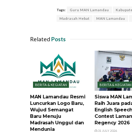
Tags:
Guru MAN Lamandau
Kabupat
Madrasah Hebat
MAN Lamandau
Related
Posts
BERITA & KEGIATAN
BERITA & KEGIATAN
MAN Lamandau Resmi
Siswa MAN La
Luncurkan Logo Baru,
Raih Juara pad
Wujud Semangat
English Speec
Baru Menuju
Contest Lama
Madrasah Unggul dan
Regency 2026
Mendunia
31 JULY 2026