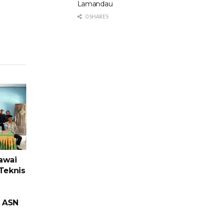
Lamandau
0 SHARES
awai
Teknis
e ASN