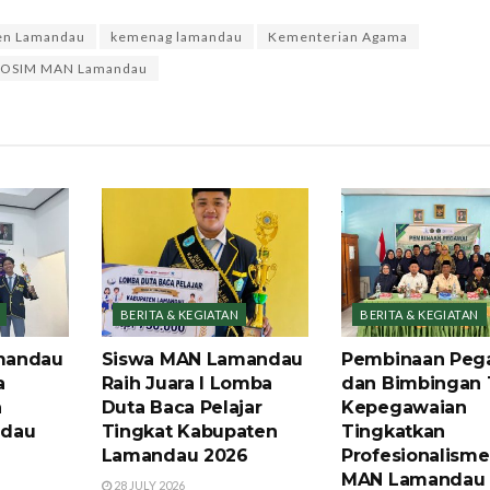
en Lamandau
kemenag lamandau
Kementerian Agama
OSIM MAN Lamandau
BERITA & KEGIATAN
BERITA & KEGIATAN
mandau
Siswa MAN Lamandau
Pembinaan Peg
a
Raih Juara I Lomba
dan Bimbingan 
h
Duta Baca Pelajar
Kepegawaian
ndau
Tingkat Kabupaten
Tingkatkan
Lamandau 2026
Profesionalism
MAN Lamandau
28 JULY 2026