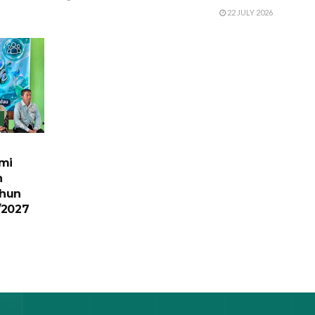
22 JULY 2026
mi
n
hun
/2027