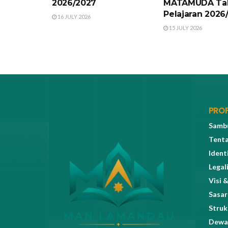
2026/2027
MATAMUDA Ta
Pelajaran 2026
16 JULY 2026
15 JULY 2026
PROF
Sambu
Tent
Ident
Legal
Visi &
Sasar
Struk
Dewa