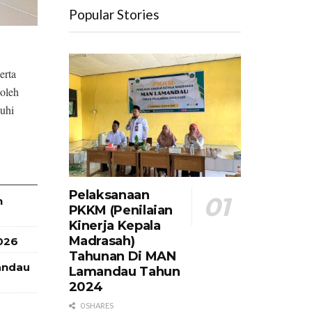
Popular Stories
erta
 oleh
uhi
Pelaksanaan
h
PKKM (Penilaian
Kinerja Kepala
Madrasah)
026
Tahunan Di MAN
andau
Lamandau Tahun
2024
0 SHARES