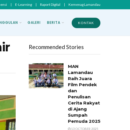
sensi
|
E-Learning
|
Raport Digital
|
Kemenag Lamandau
NGGULAN
GALERI
BERITA
KONTAK
ir
Recommended Stories
MAN
Lamandau
Raih Juara
Film Pendek
dan
Penulisan
Cerita Rakyat
di Ajang
Sumpah
Pemuda 2025
13 OCTOBER 2025