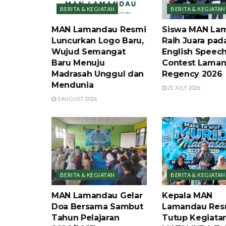
BERITA & KEGIATAN
BERITA & KEGIATAN
MAN Lamandau Resmi
Siswa MAN La
Luncurkan Logo Baru,
Raih Juara pad
Wujud Semangat
English Speec
Baru Menuju
Contest Lama
Madrasah Unggul dan
Regency 2026
Mendunia
31 JULY 2026
3 AUGUST 2026
BERITA & KEGIATAN
BERITA & KEGIATAN
MAN Lamandau Gelar
Kepala MAN
Doa Bersama Sambut
Lamandau Res
Tahun Pelajaran
Tutup Kegiata