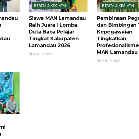
BERITA & KEGIATAN
BERITA & KEGIATAN
mandau
Siswa MAN Lamandau
Pembinaan Peg
a
Raih Juara I Lomba
dan Bimbingan 
h
Duta Baca Pelajar
Kepegawaian
ndau
Tingkat Kabupaten
Tingkatkan
Lamandau 2026
Profesionalism
MAN Lamandau
28 JULY 2026
22 JULY 2026
mi
n