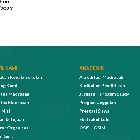
hun
/2027
IL KAMI
AKADEMIK
tan Kepala Sekolah
Akreditasi Madrasah
ang Kami
Kurikulum Pendidikan
itas Madrasah
Jurusan – Progam Study
itas Madrasah
Progam Unggulan
 Misi
Prestasi Siswa
an & Tujuan
Ekstrakulikuler
tur Organisasi
OSIS – OSIM
n Guru