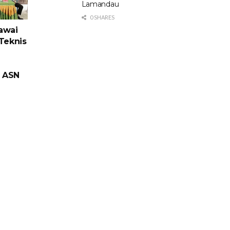
Lamandau
0 SHARES
awai
Teknis
e ASN