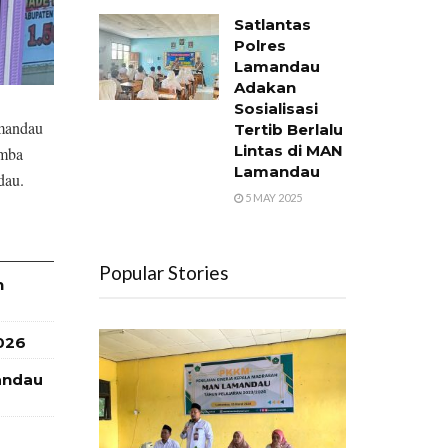
Satlantas
Polres
Lamandau
Adakan
Sosialisasi
mandau
Tertib Berlalu
Lintas di MAN
omba
Lamandau
dau.
5 MAY 2025
Popular Stories
h
026
andau