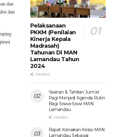
san dan
isi dan
Pelaksanaan
PKKM (Penilaian
amping
Kinerja Kepala
irasi
Madrasah)
Tahunan Di MAN
Lamandau Tahun
2024
0 SHARES
Yasinan & Tahlilan Jum’at
Pagi Menjadi Agenda Rutin
Bagi Siswa-Siswi MAN
Lamandau
0 SHARES
Rapat Kenaikan Kelas MAN
Lamandau Sebagai