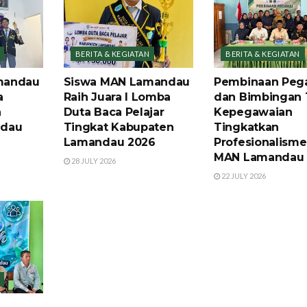
BERITA & KEGIATAN
BERITA & KEGIATAN
mandau
Siswa MAN Lamandau
Pembinaan Peg
a
Raih Juara I Lomba
dan Bimbingan 
h
Duta Baca Pelajar
Kepegawaian
ndau
Tingkat Kabupaten
Tingkatkan
Lamandau 2026
Profesionalism
MAN Lamandau
28 JULY 2026
22 JULY 2026