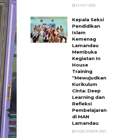
13 JULY 2026
Kepala Seksi
Pendidikan
Islam
Kemenag
Lamandau
Membuka
Kegiatan In
House
Training
“Mewujudkan
Kurikulum
Cinta: Deep
Learning dan
Refleksi
Pembelajaran”
di MAN
Lamandau
10 DECEMBER 2025