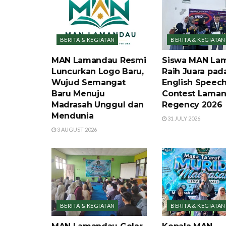
BERITA & KEGIATAN
BERITA & KEGIATAN
MAN Lamandau Resmi
Siswa MAN La
Luncurkan Logo Baru,
Raih Juara pad
Wujud Semangat
English Speec
Baru Menuju
Contest Lama
Madrasah Unggul dan
Regency 2026
Mendunia
31 JULY 2026
3 AUGUST 2026
BERITA & KEGIATAN
BERITA & KEGIATAN