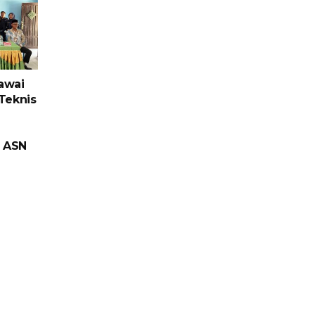
awai
Teknis
e ASN