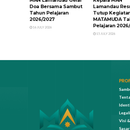
MAN Lamandau Gelar
Kepala MAN
Doa Bersama Sambut
Lamandau Res
Tahun Pelajaran
Tutup Kegiata
2026/2027
MATAMUDA Ta
Pelajaran 2026
16 JULY 2026
15 JULY 2026
PROF
Sambu
Tent
Ident
Legal
Visi &
Sasar