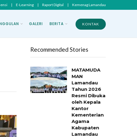
sensi
|
E-Learning
|
Raport Digital
|
Kemenag Lamandau
NGGULAN
GALERI
BERITA
KONTAK
Recommended Stories
MATAMUDA
MAN
Lamandau
Tahun 2026
Resmi Dibuka
oleh Kepala
Kantor
Kementerian
Agama
Kabupaten
Lamandau