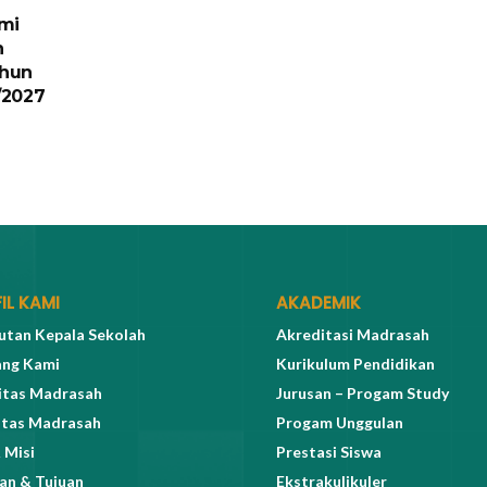
mi
n
hun
/2027
IL KAMI
AKADEMIK
tan Kepala Sekolah
Akreditasi Madrasah
ang Kami
Kurikulum Pendidikan
itas Madrasah
Jurusan – Progam Study
itas Madrasah
Progam Unggulan
 Misi
Prestasi Siswa
an & Tujuan
Ekstrakulikuler