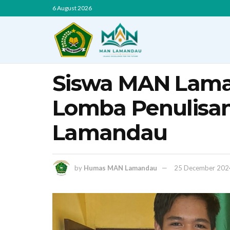
6 August 2026
Siswa MAN Lam
Lomba Penulisan
Lamandau
by
Humas MAN Lamandau
25 December 202