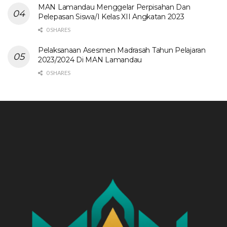
MAN Lamandau Menggelar Perpisahan Dan
Pelepasan Siswa/I Kelas XII Angkatan 2023
0 SHARES
Pelaksanaan Asesmen Madrasah Tahun Pelajaran
2023/2024 Di MAN Lamandau
0 SHARES