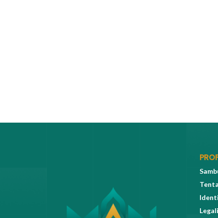
PROF
Sambu
Tent
Ident
Legal