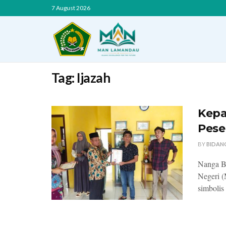
7 August 2026
Tag:
Ijazah
Kepa
Pese
BY
BIDAN
Nanga B
Negeri 
simbolis 