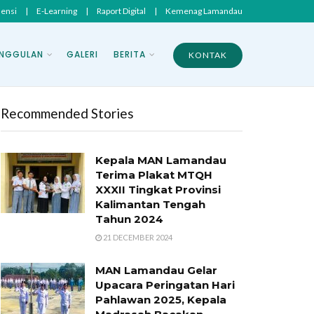
sensi
|
E-Learning
|
Raport Digital
|
Kemenag Lamandau
NGGULAN
GALERI
BERITA
KONTAK
Recommended Stories
Kepala MAN Lamandau
Terima Plakat MTQH
XXXII Tingkat Provinsi
Kalimantan Tengah
Tahun 2024
21 DECEMBER 2024
MAN Lamandau Gelar
Upacara Peringatan Hari
Pahlawan 2025, Kepala