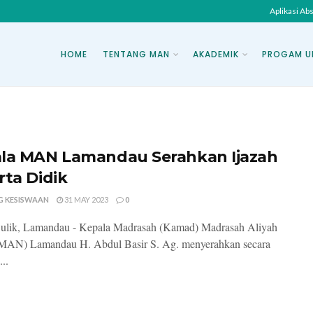
Aplikasi Ab
HOME
TENTANG MAN
AKADEMIK
PROGAM U
la MAN Lamandau Serahkan Ijazah
rta Didik
G KESISWAAN
31 MAY 2023
0
ulik, Lamandau - Kepala Madrasah (Kamad) Madrasah Aliyah
(MAN) Lamandau H. Abdul Basir S. Ag. menyerahkan secara
...