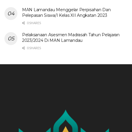
MAN Lamandau Menggelar Perpisahan Dan
Pelepasan Siswa/I Kelas XII Angkatan 2023
0 SHARES
Pelaksanaan Asesmen Madrasah Tahun Pelajaran
2023/2024 Di MAN Lamandau
0 SHARES