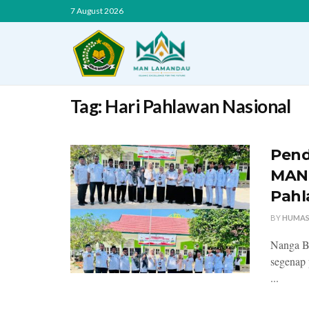
7 August 2026
Tag:
Hari Pahlawan Nasional
Pend
MAN 
Pahl
BY
HUMAS
Nanga Bu
segenap 
...