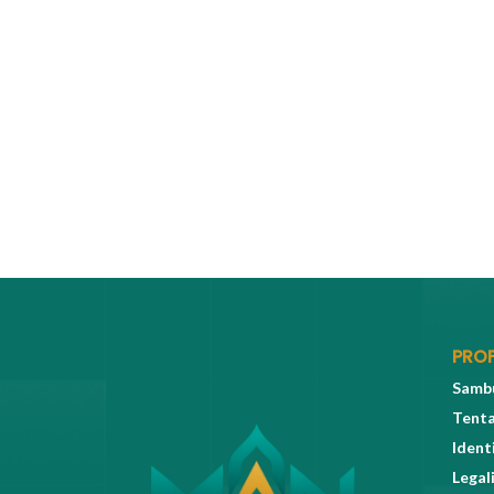
PROF
Sambu
Tent
Ident
Legal