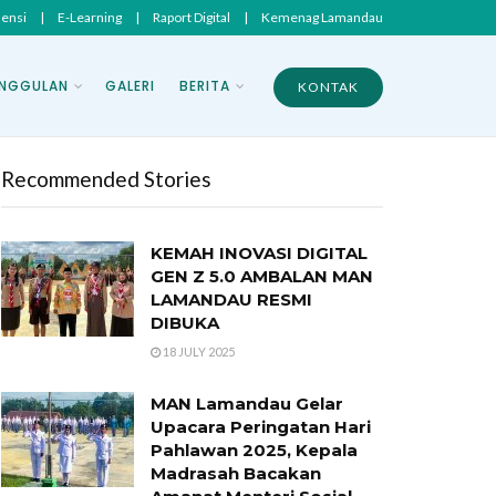
sensi
|
E-Learning
|
Raport Digital
|
Kemenag Lamandau
NGGULAN
GALERI
BERITA
KONTAK
Recommended Stories
KEMAH INOVASI DIGITAL
GEN Z 5.0 AMBALAN MAN
LAMANDAU RESMI
DIBUKA
18 JULY 2025
MAN Lamandau Gelar
Upacara Peringatan Hari
Pahlawan 2025, Kepala
Madrasah Bacakan